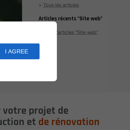
Tous les articles
Articles récents "Site web"
Plus d'articles "Site web"
rvices et
lité afin
I AGREE
 votre projet de
uction et
de rénovation