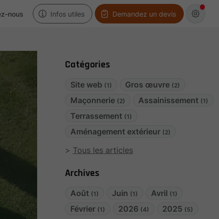
ez-nous
Infos utiles
Demandez un devis
Catégories
Site web
Gros œuvre
(1)
(2)
Maçonnerie
Assainissement
(2)
(1)
Terrassement
(1)
Aménagement extérieur
(2)
Tous les articles
Archives
Août
Juin
Avril
(1)
(1)
(1)
Février
2026
2025
(1)
(4)
(5)