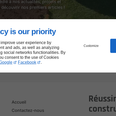
ié à nos actualités, projets et
découvrir nos premiers articles !
cy is our priority
tre site permet à chacun d’accéder plus facilement à nos se
 inclusif, en respectant les meilleures pratiques d’accessibi
 improve user experience by
Customize
nt and ads, as well as analyzing
ng social networks functionalities. By
notre site pour réduire notre empreinte numérique.
you consent to the use of Cookies
Google
Facebook
.
ier performance, responsabilité et accessibilité
Réussir
Accueil
constr
Contactez-nous