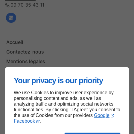
09 70 35 43 11
Accueil
Contactez-nous
Mentions légales
Plan du site
Your privacy is our priority
We use Cookies to improve user experience by
Haut de page
personalising content and ads, as well as
analyzing traffic and optimizing social networks
functionalities. By clicking "I Agree" you consent to
the use of Cookies from our providers
Google
Facebook
.