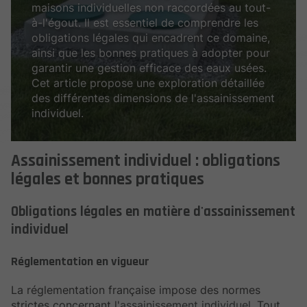
maisons individuelles non raccordées au tout-
à-l'égout. Il est essentiel de comprendre les
obligations légales qui encadrent ce domaine,
ainsi que les bonnes pratiques à adopter pour
garantir une gestion efficace des eaux usées.
Cet article propose une exploration détaillée
des différentes dimensions de l'assainissement
individuel.
Assainissement individuel : obligations
légales et bonnes pratiques
Obligations légales en matière d'assainissement
individuel
Réglementation en vigueur
La réglementation française impose des normes
strictes concernant l'
assainissement individuel
. Tout