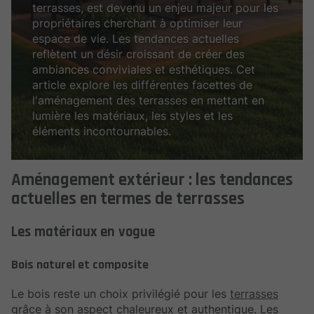
terrasses, est devenu un enjeu majeur pour les
propriétaires cherchant à optimiser leur
espace de vie. Les tendances actuelles
reflètent un désir croissant de créer des
ambiances conviviales et esthétiques. Cet
article explore les différentes facettes de
l'aménagement des terrasses en mettant en
lumière les matériaux, les styles et les
éléments incontournables.
Aménagement extérieur : les tendances
actuelles en termes de terrasses
Les matériaux en vogue
Bois naturel et composite
Le bois reste un choix privilégié pour les
terrasses
grâce à son aspect chaleureux et authentique. Les