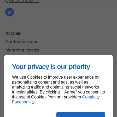
09 70 35 43 11
Accueil
Contactez-nous
Mentions légales
Plan du site
Your privacy is our priority
We use Cookies to improve user experience by
Haut de page
personalising content and ads, as well as
analyzing traffic and optimizing social networks
functionalities. By clicking "I Agree" you consent to
the use of Cookies from our providers
Google
Facebook
.