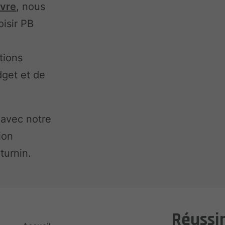
vre
, nous
oisir PB
tions
dget et de
 avec notre
ion
turnin.
Réussir