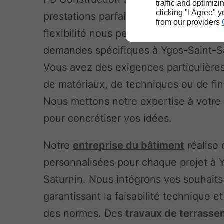
traffic and optimizi
clicking "I Agree" 
prestations parfaitement adaptées. N
from our providers
flexibilité nous permet de répondre à
demandes spécifiques à Ygos-Saint-S
Vous avez des exigences particulière
de matériaux, de techniques ou de fini
Nous mettons notre expertise à votre
pour concrétiser vos idées.
Notre
entreprise du bâtiment
réalise
personnalisées pour chaque projet à 
Saturnin. Nous intégrons vos souhaits
garantissant la faisabilité technique et
des normes. Des
travaux de terrass