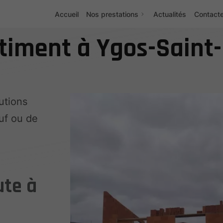
Accueil
Nos prestations
Actualités
Contact
âtiment à Ygos-Saint
utions
uf ou de
ute à