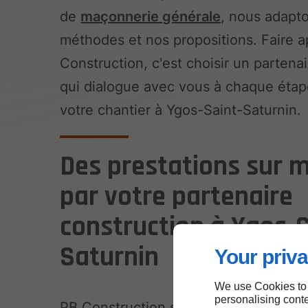
de
maçonnerie générale
, nous adapt
méthodes et nos propositions. Faire a
Construction, c'est choisir un partenai
qui dialogue avec vous à chaque étap
votre chantier à Ygos-Saint-Saturnin.
Des prestations sur 
par votre partenaire
construction à Ygos-S
Saturnin
Your priva
We use Cookies to
personalising conte
PB Construction s'engage à vous livre