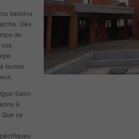
vos besoins
marche. Dès
temps de
 vos
uipe
 à toutes
ieux.
Ygos-Saint-
geons à
. Que ce
e
pécifiques