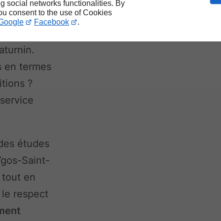
ng social networks functionalities. By
you consent to the use of Cookies
otre
Google
Facebook
.
 des
aturnin.
s en termes
tions ?
 service
 des études
Ygos-Saint-
 tout en
 le respect
ement