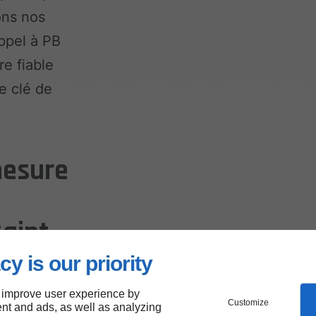
ons nos
ppel à PB
re fiable
e clé de
mesure
aint-
cy is our priority
 improve user experience by
Customize
nt and ads, as well as analyzing
r des